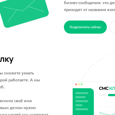
бизнес-сообщения: это де
приходят от названия ко
Подключить сейчас
ылку
вы сможете узнать
рой работаете. А мы
уб.
лючили своё имя
ервым делом нужно
лько частей смс содержит